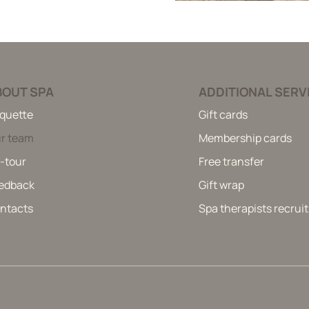
BOUT SPA
ADDITIONAL SERV
iquette
Gift cards
r team
Membership cards
-tour
Free transfer
edback
Gift wrap
ntacts
Spa therapists recru