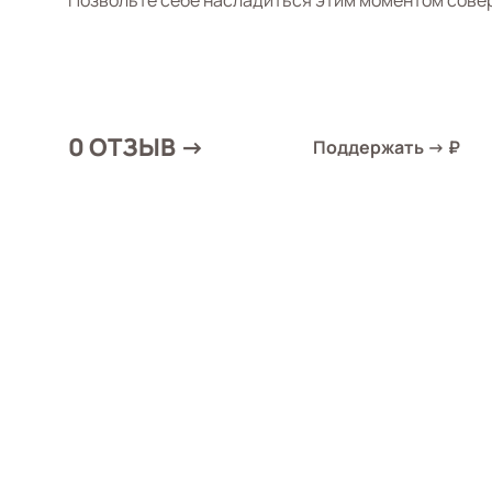
Позвольте себе насладиться этим моментом сове
0 ОТЗЫВ →
Поддержать → ₽