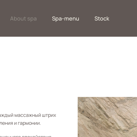
About spa
Spa-menu
Stock
каждый массажный штрих
ления и гармонии.