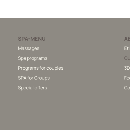
SPA-MENU
A
Massages
Et
Spa programs
Ou
Programs for couples
3D
SPA for Groups
Fe
Special offers
Co